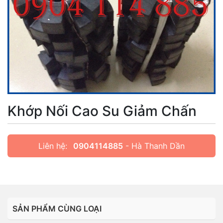
Khớp Nối Cao Su Giảm Chấn
Liên hệ:
0904114885
- Hà Thanh Dần
SẢN PHẨM CÙNG LOẠI