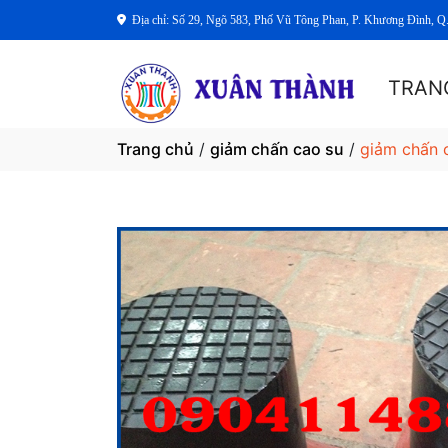
Địa chỉ: Số 29, Ngõ 583, Phố Vũ Tông Phan, P. Khương Đình, Q
TRAN
Trang chủ
/
giảm chấn cao su
/
giảm chấn 