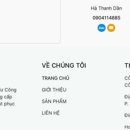
Hà Thanh Dần
0904114885
VỀ CHÚNG TÔI
T
TRANG CHỦ
CÔ
C
Tư Công
GIỚI THIỆU
ng cấp
Đị
SẢN PHẨM
ật phục
P.
LIÊN HỆ
Đi
Ho