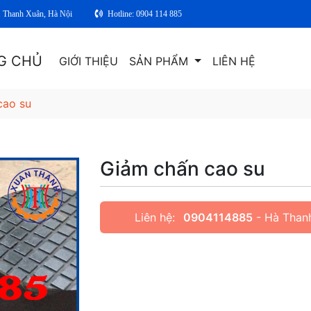
. Thanh Xuân, Hà Nội
Hotline: 0904 114 885
G CHỦ
GIỚI THIỆU
SẢN PHẨM
LIÊN HỆ
cao su
Giảm chấn cao su
Liên hệ:
0904114885
- Hà Than