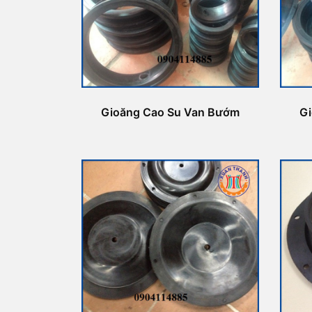
Gioăng Cao Su Van Bướm
G