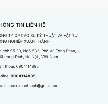
HÔNG TIN LIÊN HỆ
NG TY CP CAO SU KỸ THUẬT VÀ VẬT TƯ
ÔNG NGHIỆP XUÂN THÀNH
a chỉ: Số 29, Ngõ 583, Phố Vũ Tông Phan,
 Khương Đình, Hà Nội , Việt Nam
ện thoại:
0904114885
tline:
0904114885
ail:
caosuxuanthanh@gmail.com