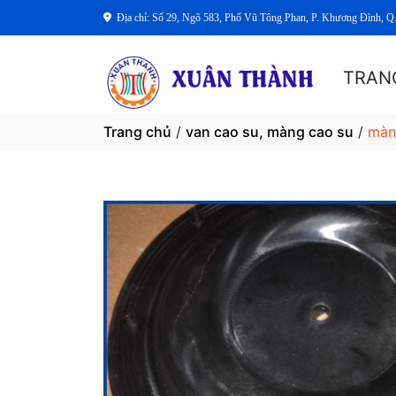
Địa chỉ: Số 29, Ngõ 583, Phố Vũ Tông Phan, P. Khương Đình, Q
TRAN
Trang chủ
/
van cao su, màng cao su
/
màn