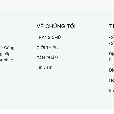
VỀ CHÚNG TÔI
T
TRANG CHỦ
CÔ
C
Tư Công
GIỚI THIỆU
ng cấp
Đị
SẢN PHẨM
ật phục
P.
LIÊN HỆ
Đi
Ho
Em