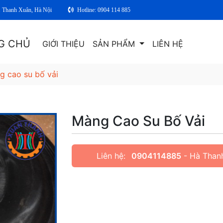
. Thanh Xuân, Hà Nội
Hotline: 0904 114 885
G CHỦ
GIỚI THIỆU
SẢN PHẨM
LIÊN HỆ
g cao su bố vải
Màng Cao Su Bố Vải
Liên hệ:
0904114885
- Hà Than