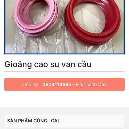
Gioăng cao su van cầu
Liên hệ:
0904114885
- Hà Thanh Dần
SẢN PHẨM CÙNG LOẠI