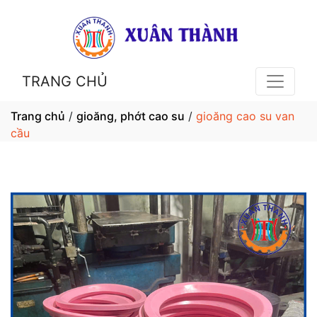
TRANG CHỦ
Trang chủ
/
gioăng, phớt cao su
/
gioăng cao su van
cầu