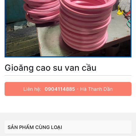
Gioăng cao su van cầu
Liên hệ:
0904114885
- Hà Thanh Dần
SẢN PHẨM CÙNG LOẠI